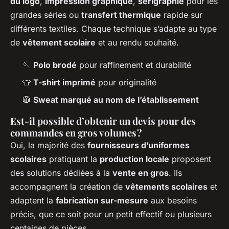
du logo
,
impression graphique
,
sérigraphie
pour les
grandes séries ou
transfert thermique
rapide sur
différents textiles. Chaque technique s’adapte au type
de
vêtement scolaire
et au rendu souhaité.
🪡
Polo brodé
pour raffinement et durabilité
👕
T-shirt imprimé
pour originalité
🧥
Sweat marqué au nom de l’établissement
Est-il possible d’obtenir un devis pour des
commandes en gros volumes ?
Oui, la majorité des
fournisseurs d’uniformes
scolaires
pratiquant la
production locale
proposent
des solutions dédiées à la
vente en gros
. Ils
accompagnent la création de
vêtements scolaires
et
adaptent la
fabrication sur-mesure
aux besoins
précis, que ce soit pour un petit effectif ou plusieurs
centaines de pièces.