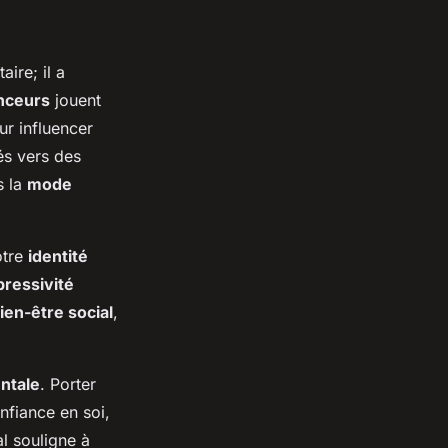
ire; il a
enceurs
jouent
ur influencer
és vers des
s la
mode
otre
identité
pressivité
ien-être social
,
ntale
. Porter
nfiance en soi,
l souligne à