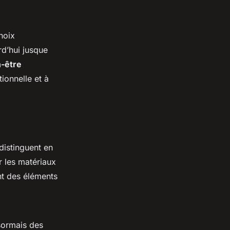
hoix
rd’hui jusque
n-être
ionnelle et à
distinguent en
r les matériaux
nt des éléments
ésormais des