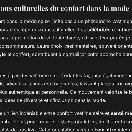
ons culturelles du confort dans la mode
ort
dans la mode ne se limite pas à un phénomène vestimenta
ortantes répercussions culturelles. Les
célébrités
et
influ
ans la promotion de cette tendance, utilisant leur portée po
 consommateurs. Leurs choix vestimentaires, souvent orient
yle
et confort, contribuent à normaliser cette approche dan
.
rivilégier des vêtements confortables façonne également n
 dit adieu aux tenues contraignantes, laissant place à une
ex
lus authentique et personnelle. Ce mouvement valorise le
b
es idées de diversité et d’inclusion dans la mode.
ste un lien indéniable entre confort vestimentaire et
santé me
nfortables peut réduire le stress quotidien, améliorer la co
 attitude positive. Cette orientation vers un
bien-être
intégra