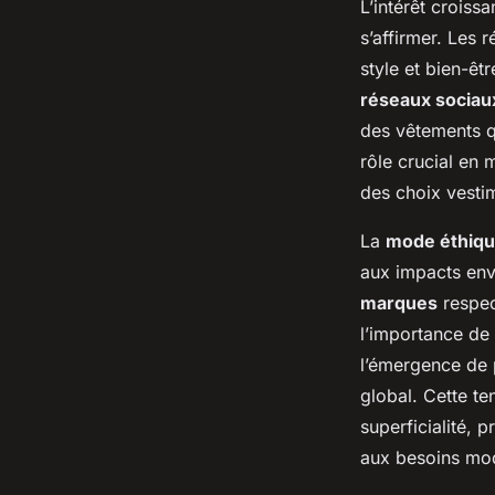
L’intérêt croiss
s’affirmer. Les 
style et bien-êt
réseaux sociau
des vêtements qu
rôle crucial en 
des choix vestim
La
mode éthiq
aux impacts env
marques
respec
l’importance de 
l’émergence de 
global. Cette te
superficialité, 
aux besoins mo