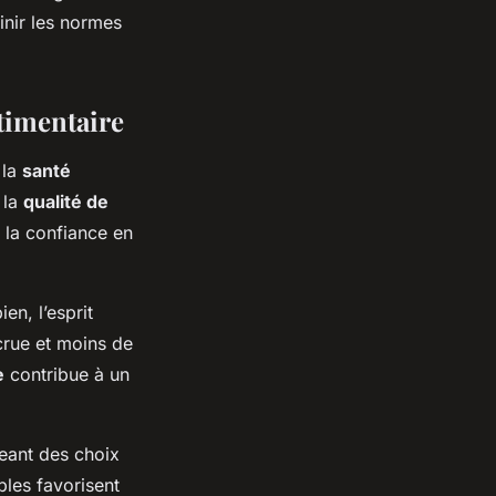
inir les normes
stimentaire
 la
santé
 la
qualité de
i la confiance en
en, l’esprit
crue et moins de
e
contribue à un
eant des choix
bles favorisent