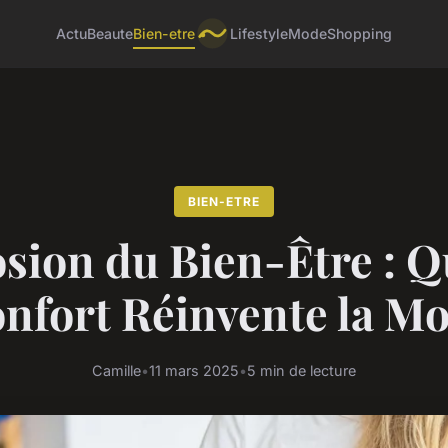
Actu
Beaute
Bien-etre
Lifestyle
Mode
Shopping
BIEN-ETRE
osion du Bien-Être : Q
nfort Réinvente la M
Camille
•
11 mars 2025
•
5 min de lecture