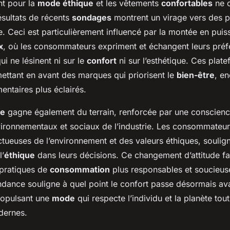
ant pour la
mode éthique
et les vêtements
confortables
ne 
résultats de récents
sondages
montrent un virage vers des pi
re. Ceci est particulièrement influencé par la montée en pui
x
, où les consommateurs expriment et échangent leurs pré
i ne lésinent ni sur le
confort
ni sur l’esthétique. Ces plat
mettant en avant des marques qui priorisent le
bien-être
, e
entaires plus éclairés.
ue
gagne également du terrain, renforcée par une conscien
ironnementaux et sociaux de l’industrie. Les consommateurs 
tueuses de l’environnement et des valeurs éthiques, soulig
l’
éthique
dans leurs décisions. Ce changement d’attitude fa
pratiques de
consommation
plus responsables et soucieu
ndance souligne à quel point le confort passe désormais ava
propulsant une
mode
qui respecte l’individu et la planète to
dernes.