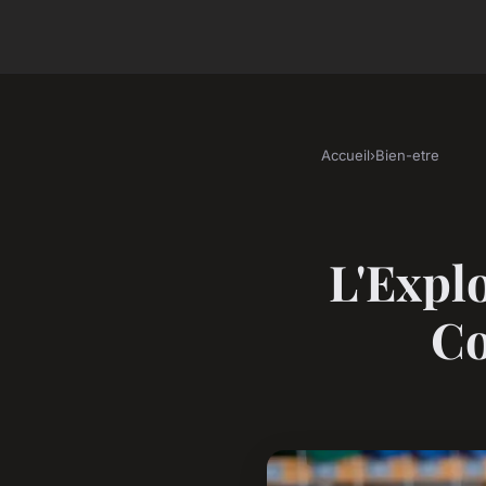
Accueil
›
Bien-etre
L'Expl
Co