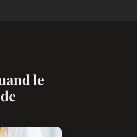
uand le
ode