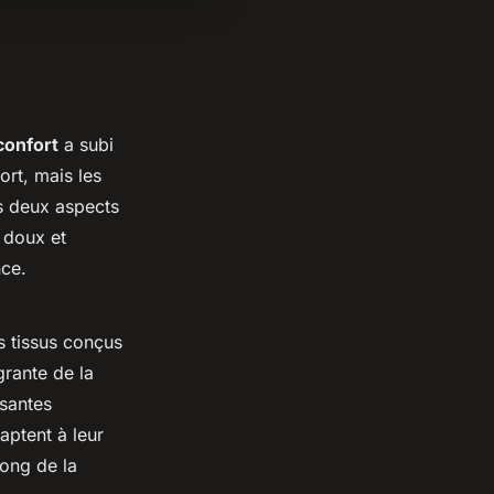
confort
a subi
ort, mais les
s deux aspects
 doux et
nce.
s tissus conçus
grante de la
santes
aptent à leur
long de la