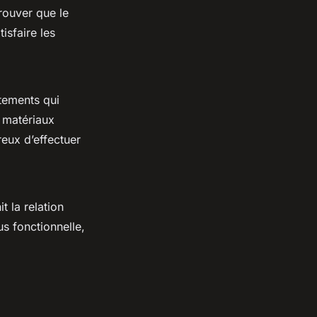
prouver que le
isfaire les
tements qui
s matériaux
eux d’effectuer
t la relation
us fonctionnelle,