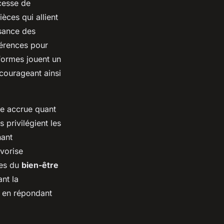
cesse de
èces qui allient
ssance des
férences pour
eformes jouent un
ncourageant ainsi
ce accrue quant
privilégient les
nant
vorise
ses du
bien-être
nt la
ut en répondant